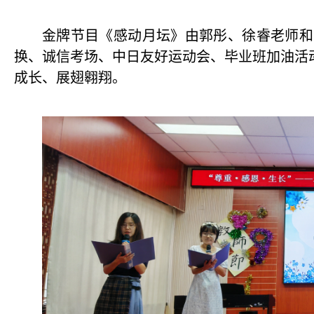
金牌节目《感动月坛》由郭彤、徐睿老师和
换、诚信考场、中日友好运动会、毕业班加油活
成长、展翅翱翔。